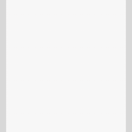
Votre adresse e-mail ne sera pas publiée.
Les champs
obligatoires sont indiqués avec
*
Commentaire
Nom
*
E-mail
*
Site web