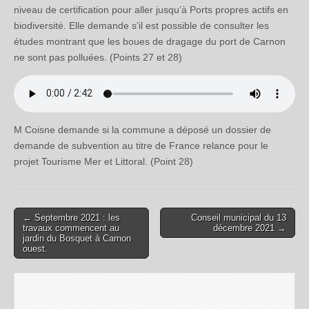
niveau de certification pour aller jusqu’à Ports propres actifs en
biodiversité. Elle demande s’il est possible de consulter les
études montrant que les boues de dragage du port de Carnon
ne sont pas polluées. (Points 27 et 28)
M Coisne demande si la commune a déposé un dossier de
demande de subvention au titre de France relance pour le
projet Tourisme Mer et Littoral. (Point 28)
← Septembre 2021 : les
Conseil municipal du 13
Post navigation
travaux commencent au
décembre 2021 →
jardin du Bosquet à Carnon
ouest.
Laisser un commentaire