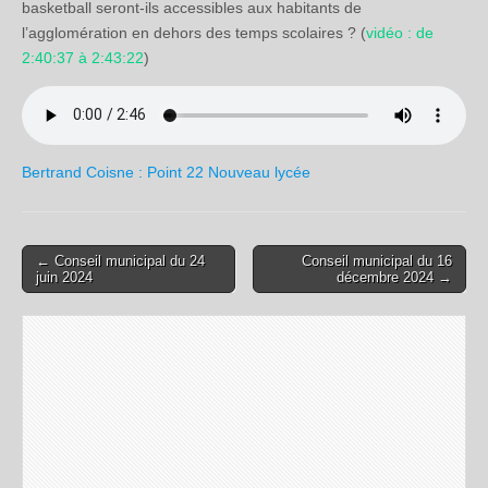
basketball seront-ils accessibles aux habitants de
l’agglomération en dehors des temps scolaires ? (
vidéo : de
2:40:37 à 2:43:22
)
Bertrand Coisne : Point 22 Nouveau lycée
← Conseil municipal du 24
Conseil municipal du 16
Post navigation
juin 2024
décembre 2024 →
Laisser un commentaire
Votre adresse e-mail ne sera pas publiée.
Les champs
obligatoires sont indiqués avec
*
Commentaire