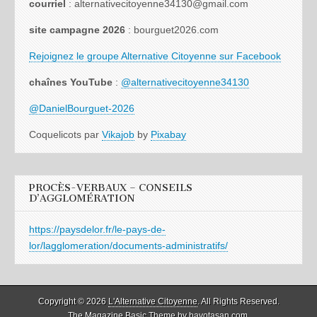
courriel
: alternativecitoyenne34130@gmail.com
site campagne 2026
: bourguet2026.com
Rejoignez le groupe Alternative Citoyenne sur Facebook
chaînes YouTube
:
@alternativecitoyenne34130
@DanielBourguet-2026
Coquelicots par
Vikajob
by
Pixabay
PROCÈS-VERBAUX – CONSEILS
D’AGGLOMÉRATION
https://paysdelor.fr/le-pays-de-
lor/lagglomeration/documents-administratifs/
Copyright © 2026
L'Alternative Citoyenne
. All Rights Reserved.
The Magazine Basic Theme by
bavotasan.com
.