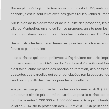
Sur un plan géologique le terroir des coteaux de la Méjanelle es
agricole, c’est le seul relief avec ses galets roulés venus du fo
Sur le plan de la biodiversité et de la qualité des paysages, les 
ville de Montpellier, un site où l’on se promène, un site pour les 
Grammont dans des circuits sur les chemins de vignes d’où l’on v
Sur un plan technique et financier
, pour les deux tracés soum
floues et peu abouties :
– les surfaces qui seront prélevées à l’agriculture sont très imp
hectares environ ) sont très en deçà de la réalité car ils sont fo
n’est fait aucune mention des bassins de rétention, des bassins
dessertes des parcelles qui seront enclavées par la coupure, 
rendues trop difficiles d’accès pour les agriculteurs…
– le prix envisagé pour l’achat des terres classées en AOP (50
tant pour le simple prix au mètre carré que pour la surface de t
fourchette entre 1 200 000 et 1 500 000 euros. A ce prix il faud
la loi de 2014 sur la protection des AOP et AOC . On peut donc a