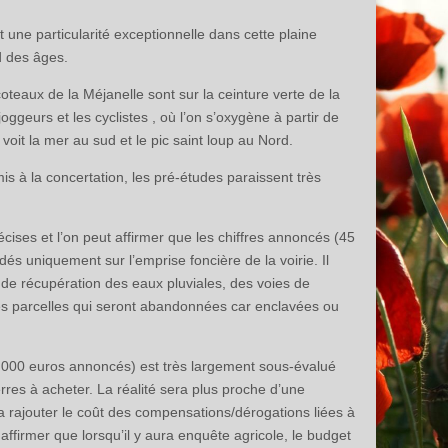
t une particularité exceptionnelle dans cette plaine
nd des âges.
coteaux de la Méjanelle sont sur la ceinture verte de la
joggeurs et les cyclistes , où l’on s’oxygène à partir de
oit la mer au sud et le pic saint loup au Nord.
is à la concertation, les pré-études paraissent très
récises et l’on peut affirmer que les chiffres annoncés (45
ndés uniquement sur l’emprise foncière de la voirie. Il
 de récupération des eaux pluviales, des voies de
des parcelles qui seront abandonnées car enclavées ou
0 000 euros annoncés) est très largement sous-évalué
erres à acheter. La réalité sera plus proche d’une
ra rajouter le coût des compensations/dérogations liées à
ffirmer que lorsqu’il y aura enquête agricole, le budget