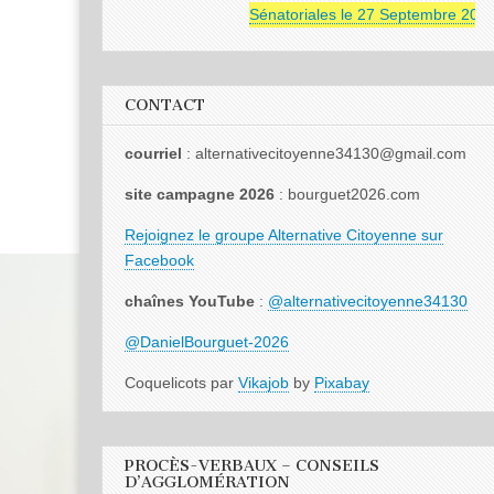
Sénatoriales le 27 Septembre 2026
CONTACT
courriel
: alternativecitoyenne34130@gmail.com
site campagne 2026
: bourguet2026.com
Rejoignez le groupe Alternative Citoyenne sur
Facebook
chaînes YouTube
:
@alternativecitoyenne34130
@DanielBourguet-2026
Coquelicots par
Vikajob
by
Pixabay
PROCÈS-VERBAUX – CONSEILS
D’AGGLOMÉRATION