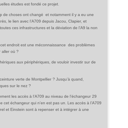
elles études est fondé ce projet.
up de choses ont changé et notamment il y a eu une
ès, le lien avec l’A709 depuis Jacou, Clapier, et
utes ces infrastructures et la déviation de l’A9 la non
9 à cet endroit est une méconnaissance des problèmes
r aller où ?
phériques aux périphériques, de vouloir investir sur de
a ceinture verte de Montpellier ? Jusqu’à quand,
sques sur le nez ?
alement les accès à l’A709 au niveau de l’échangeur 29
 de cet échangeur qui n’en est pas un. Les accès à l’A709
el et Einstein sont à repenser et à intégrer à une