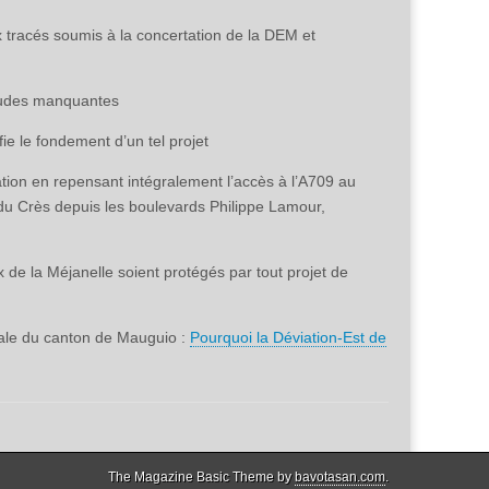
tracés soumis à la concertation de la DEM et
études manquantes
fie le fondement d’un tel projet
lation en repensant intégralement l’accès à l’A709 au
 du Crès depuis les boulevards Philippe Lamour,
de la Méjanelle soient protégés par tout projet de
tale du canton de Mauguio :
Pourquoi la Déviation-Est de
The Magazine Basic Theme by
bavotasan.com
.