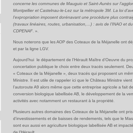
concerne les communes de Mauguio et Saint-Aunès sur l’agglo
Montpellier et Castelnau-le-Lez sur la métropole 3M. La loi d’a
l’expropriation imposent dorénavant une procédure plus contrai
(travaux linéaires, routes, urbanisation,…) : avis de l’INAO et du
CDPENAF
. ».
Nous noterons que les AOP des Coteaux de la Méjanelle ont déj
et par la ligne LGV.
Aujourd’hui le département de l’Hérault Maître d’Oeuvre du proj
concertation publique le choix entre deux tracés seulement. De
« Coteaux de la Méjanelle », deux tracés qui proposent un mêm
Ministre. Il est utile de rappeler ici que le Château Ministre vi
l’autoroute A9 alors même que cette entreprise agricole a fait 
conversion biologique labellisée AB, le développement de la vente
activités avec notamment un restaurant à la propriété.
Plusieurs autres domaines des Coteaux de la Méjanelle ont pr
d’investissements et de baisses de rendements, tels que le Ma
sont eux aussi en agriculture biologique labellisée AB et impac
de l’Hérault.