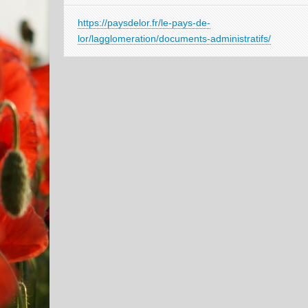
https://paysdelor.fr/le-pays-de-
lor/lagglomeration/documents-administratifs/