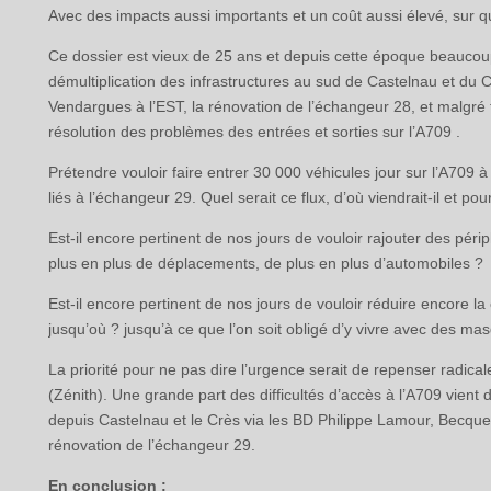
Avec des impacts aussi importants et un coût aussi élevé, sur qu
Ce dossier est vieux de 25 ans et depuis cette époque beauco
démultiplication des infrastructures au sud de Castelnau et du Cr
Vendargues à l’EST, la rénovation de l’échangeur 28, et malgré to
résolution des problèmes des entrées et sorties sur l’A709 .
Prétendre vouloir faire entrer 30 000 véhicules jour sur l’A70
liés à l’échangeur 29. Quel serait ce flux, d’où viendrait-il et pou
Est-il encore pertinent de nos jours de vouloir rajouter des péri
plus en plus de déplacements, de plus en plus d’automobiles ?
Est-il encore pertinent de nos jours de vouloir réduire encore l
jusqu’où ? jusqu’à ce que l’on soit obligé d’y vivre avec des ma
La priorité pour ne pas dire l’urgence serait de repenser radic
(Zénith). Une grande part des difficultés d’accès à l’A709 vient
depuis Castelnau et le Crès via les BD Philippe Lamour, Becquer
rénovation de l’échangeur 29.
En conclusion :