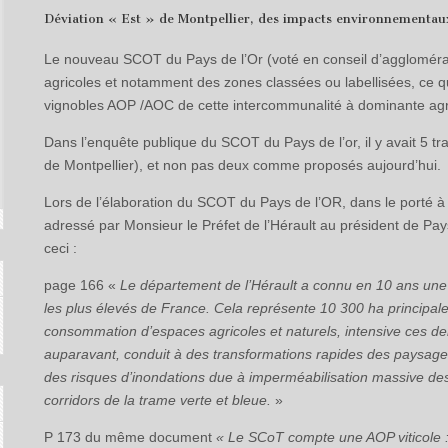
Déviation « Est » de Montpellier, des impacts environnementa
Le nouveau SCOT du Pays de l’Or (voté en conseil d’agglomérati
agricoles et notamment des zones classées ou labellisées, ce qu
vignobles AOP /AOC de cette intercommunalité à dominante agr
Dans l’enquête publique du SCOT du Pays de l’or, il y avait 5 tr
de Montpellier), et non pas deux comme proposés aujourd’hui.
Lors de l’élaboration du SCOT du Pays de l’OR, dans le porté 
adressé par Monsieur le Préfet de l’Hérault au président de Pays 
ceci :
page 166 «
Le département de l’Hérault a connu en 10 ans une h
les plus élevés de France. Cela représente 10 300 ha principale
consommation d’espaces agricoles et naturels, intensive ces de
auparavant, conduit à des transformations rapides des paysages
des risques d’inondations due à imperméabilisation massive des 
corridors de la trame verte et bleue.
»
P 173 du même document
« Le SCoT compte une AOP viticole :