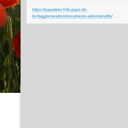
https://paysdelor.fr/le-pays-de-
lor/lagglomeration/documents-administratifs/