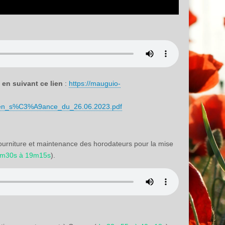
u en suivant ce lien
:
https://mauguio-
en_s%C3%A9ance_du_26.06.2023.pdf
 fourniture et maintenance des horodateurs pour la mise
5m30s à 19m15s
).