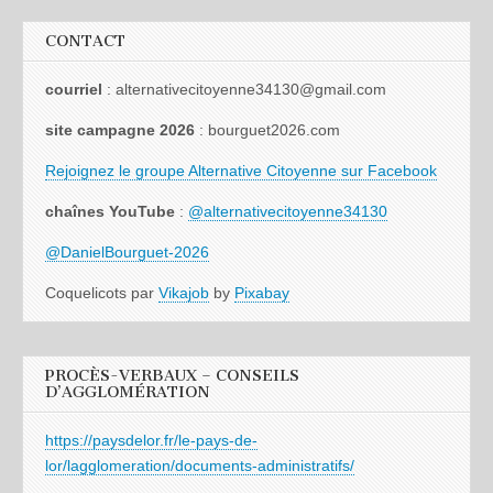
CONTACT
courriel
: alternativecitoyenne34130@gmail.com
site campagne 2026
: bourguet2026.com
Rejoignez le groupe Alternative Citoyenne sur Facebook
chaînes YouTube
:
@alternativecitoyenne34130
@DanielBourguet-2026
Coquelicots par
Vikajob
by
Pixabay
PROCÈS-VERBAUX – CONSEILS
D’AGGLOMÉRATION
https://paysdelor.fr/le-pays-de-
lor/lagglomeration/documents-administratifs/