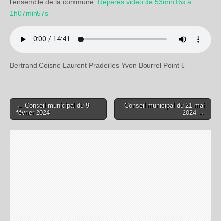
l’ensemble de la commune.
Repères vidéo de 53min16s à
1h07min57s
Bertrand Coisne Laurent Pradeilles Yvon Bourrel Point 5
← Conseil municipal du 9
Conseil municipal du 21 mai
Post navigation
février 2024
2024 →
Laisser un commentaire
Votre adresse e-mail ne sera pas publiée.
Les champs
obligatoires sont indiqués avec
*
Commentaire