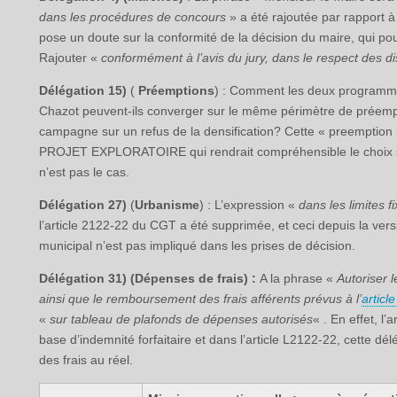
dans les procédures de concours
» a été rajoutée par rapport à
pose un doute sur la conformité de la décision du maire, qui pou
Rajouter «
conformément à l’avis du jury, dans le respect des 
Délégation 15)
(
Préemptions
) : Comment les deux programmes
Chazot peuvent-ils converger sur le même périmètre de préempt
campagne sur un refus de la densification? Cette « preemption
PROJET EXPLORATOIRE qui rendrait compréhensible le choix stra
n’est pas le cas.
Délégation 27)
(
Urbanisme
) : L’expression «
dans les limites f
l’article 2122-22 du CGT a été supprimée, et ceci depuis la ver
municipal n’est pas impliqué dans les prises de décision.
Délégation 31)
(Dépenses de frais) :
A la phrase «
Autoriser 
ainsi que le remboursement des frais afférents prévus à l’
articl
«
sur tableau de plafonds de dépenses autorisés
« . En effet, l
base d’indemnité forfaitaire et dans l’article L2122-22, cette d
des frais au réel.