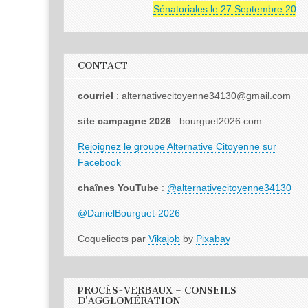
Sénatoriales le 27 Septembre 2026
CONTACT
courriel
: alternativecitoyenne34130@gmail.com
site campagne 2026
: bourguet2026.com
Rejoignez le groupe Alternative Citoyenne sur
Facebook
chaînes YouTube
:
@alternativecitoyenne34130
@DanielBourguet-2026
Coquelicots par
Vikajob
by
Pixabay
PROCÈS-VERBAUX – CONSEILS
D’AGGLOMÉRATION