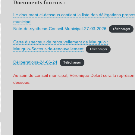
Documents fournis :
Le document ci-dessous contient la liste des délégations propos
municipal
Note-de-synthese-Conseil-Municipal-27-03-2026
Télécharger
Carte du secteur de renouvellement de Mauguio :
Mauguio-Secteur-de-renouvellement
Télécharger
Déliberations-24-06-24
Télécharger
Au sein du conseil municipal, Véronique Delort sera la représenta
dessous.