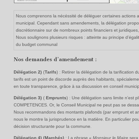
Nous comprenons la nécéssité de déléguer certaines actions a
municipal. Cependant sans amendements, la délégation proposé
discrétionnaire sur de nombreux points financiers et juridiques,
Nous soulignons plusieurs risques : atteinte au principe d’ég
du budget communal
Nos demandes d’amendement :
Délégation 2)
(
Tarifs
) : Retirer la délégation de la tarificati
tarifs est un point de discorde auprès des habitants, spécialemen
en toute transparence, grâce à sa discussion en conseil municip
Délégation 3)
(
Emprunts
) : Une délégation sans limite n’es
COMPETENCES. Or, le Conseil Municipal ne peut pas se dessais
Nous recommandons des montants plafonds (par emprunt et an
nous le montre la jurisprudence en la matière. En particulier p
décision structurante pour la commune.
Délégation 4) (Marchés)
: La phrase «
Monsieur le Maire sera h