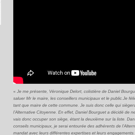
«
Je me présente, Véronique Delort, colistière de Daniel Bourgue
saluer Mr le maire, les conseillers municipaux et le public.Je fé
tant que maire de cette commune. Je suis donc celle qui sièger
l’Alternative Citoyenne. En effet, Daniel Bourguet a décidé de ne
vais donc occuper son siège, étant la deuxième sur la liste. Dan
conseils municipaux, je serai entourée des adhérents de l’Alte
mandat avec leurs différentes expertises et leurs engagements.