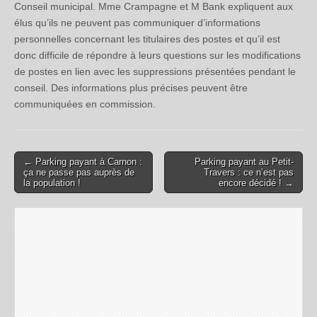
Conseil municipal. Mme Crampagne et M Bank expliquent aux
élus qu’ils ne peuvent pas communiquer d’informations
personnelles concernant les titulaires des postes et qu’il est
donc difficile de répondre à leurs questions sur les modifications
de postes en lien avec les suppressions présentées pendant le
conseil. Des informations plus précises peuvent être
communiquées en commission.
← Parking payant à Carnon :
Parking payant au Petit-
Post navigation
ça ne passe pas auprès de
Travers : ce n’est pas
la population !
encore décidé ! →
Laisser un commentaire
Votre adresse e-mail ne sera pas publiée.
Les champs
obligatoires sont indiqués avec
*
Commentaire