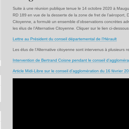
Suite à une réunion publique tenue le 14 octobre 2020 à Mauguio 
RD 189 en vue de la desserte de la zone de fret de l’aéroport, 
Citoyenne, a formulé un ensemble d’observations concrètes ad
les élus de l’Alternative Citoyenne. Cliquer sur le lien ci-dessous
Lettre au Président du conseil départemental de l’Hérault
Les élus de l’Alternative citoyenne sont intervenus à plusieurs re
Intervention de Bertrand Coisne pendant le conseil d’agglomér
Article Midi-Libre sur le conseil d’agglomération du 16 février 2