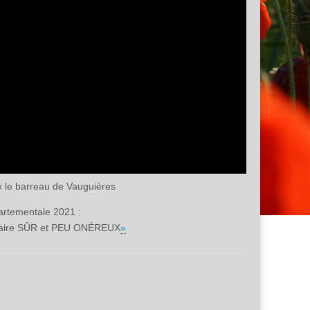
e le barreau de Vauguières
rtementale 2021 :
faire SÛR et PEU ONÉREUX
»