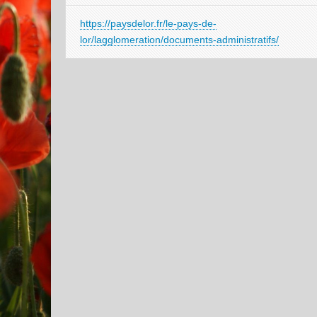
https://paysdelor.fr/le-pays-de-
lor/lagglomeration/documents-administratifs/