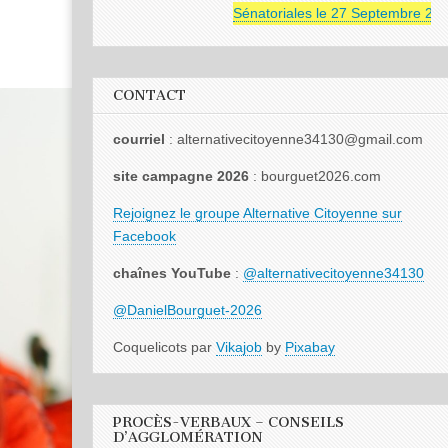
Sénatoriales le 27 Septembre 2026
CONTACT
courriel
: alternativecitoyenne34130@gmail.com
site campagne 2026
: bourguet2026.com
Rejoignez le groupe Alternative Citoyenne sur
Facebook
chaînes YouTube
:
@alternativecitoyenne34130
@DanielBourguet-2026
Coquelicots par
Vikajob
by
Pixabay
PROCÈS-VERBAUX – CONSEILS
D’AGGLOMÉRATION