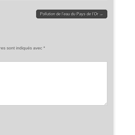
Pollution de l’eau du Pays de l’Or →
res sont indiqués avec
*