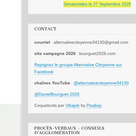
Sénatoriales le 27 Septembre 2026
CONTACT
courriel
: alternativecitoyenne34130@gmail.com
site campagne 2026
: bourguet2026.com
Rejoignez le groupe Alternative Citoyenne sur
Facebook
chaînes YouTube
:
@alternativecitoyenne34130
@DanielBourguet-2026
Coquelicots par
Vikajob
by
Pixabay
PROCÈS-VERBAUX – CONSEILS
D’AGGLOMÉRATION