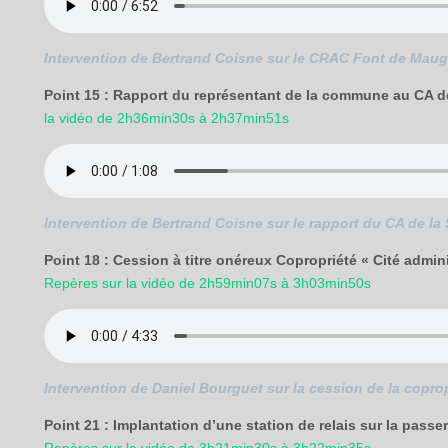
Intervention de Bertrand Coisne sur le CRAC Font de Mau
Point 15 : Rapport du représentant de la commune au CA d
la vidéo de 2h36min30s à 2h37min51s
Intervention de Bertrand Coisne sur le rapport du CA de la
Point 18 : Cession à titre onéreux Copropriété « Cité admi
Repères sur la vidéo de 2h59min07s à 3h03min50s
Intervention de Daniel Bourguet sur la cession de la coprop
Point 21 : Implantation d’une station de relais sur la pass