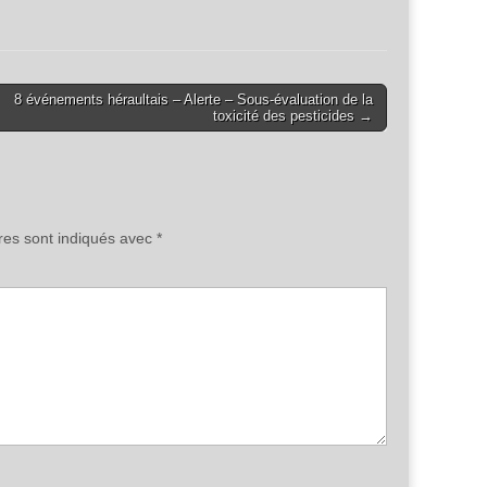
8 événements héraultais – Alerte – Sous-évaluation de la
toxicité des pesticides →
res sont indiqués avec
*