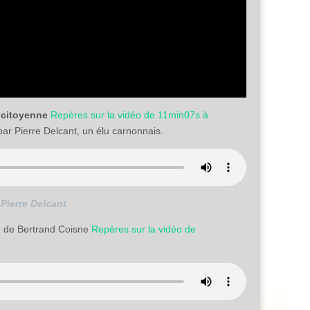
e citoyenne
Repères sur la vidéo de 11min07s à
par Pierre Delcant, un élu carnonnais.
 Pierre Delcant
n de Bertrand Coisne
Repères sur la vidéo de