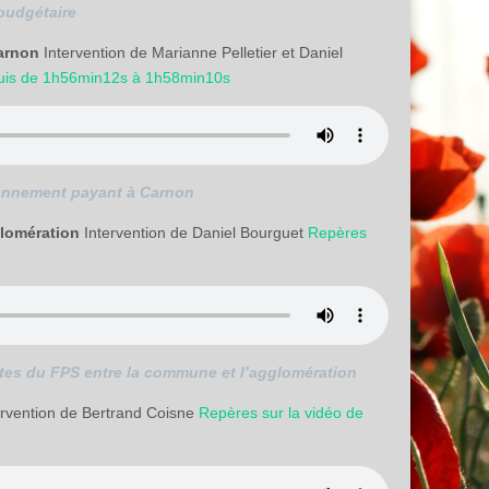
 budgétaire
Carnon
Intervention de Marianne Pelletier et Daniel
uis de 1h56min12s à 1h58min10s
tionnement payant à Carnon
glomération
Intervention de Daniel Bourguet
Repères
ettes du FPS entre la commune et l’agglomération
rvention de Bertrand Coisne
Repères sur la vidéo de