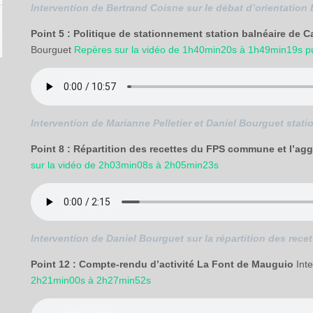
Intervention de Bertrand Coisne sur le débat d’orientation
Point 5 : Politique de stationnement station balnéaire de 
Bourguet
Repères sur la vidéo de 1h40min20s à 1h49min19s
p
Intervention de Marianne Pelletier et Daniel Bourguet sta
Point 8 : Répartition des recettes du FPS commune et l’ag
sur la vidéo de 2h03min08s à 2h05min23s
Intervention de Daniel Bourguet sur la répartition des rec
Point 12 : Compte-rendu d’activité La Font de Mauguio
Inte
2h21min00s à 2h27min52s