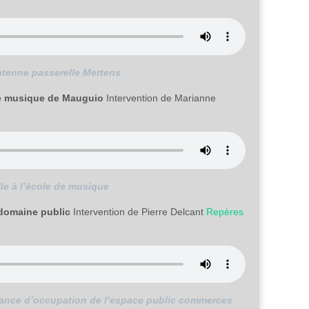
antenne passerelle Mertens
 de musique de Mauguio
Intervention de Marianne
le à l’école de musique
 domaine public
Intervention de Pierre Delcant
Repères
devance d’occupation de l’espace public commerces