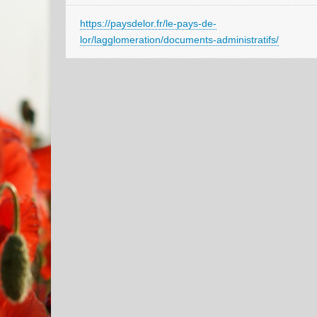
https://paysdelor.fr/le-pays-de-
lor/lagglomeration/documents-administratifs/