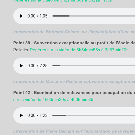
Repères sur la vidéo de 3h21min30s à 3h22min35s
Intervention de Bertrand Coisne sur l’implantation d’une 
Point 39 : Subvention exceptionnelle au profit de l’école
Pelletier
Repères sur la vidéo de 3h54min55s à 3h57min20s
Intervention de Marianne Pelletier subvention exceptionnel
Point 42 : Exonération de redevances pour occupation du
sur la vidéo de 4h03min30s à 4h05min53s
Intervention de Pierre Delcant sur l’exonération de la re