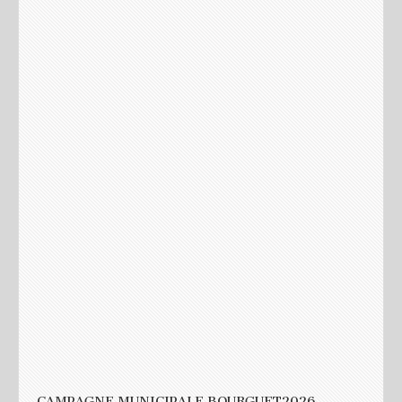
Votre adresse e-mail ne sera pas publiée.
Les champs
obligatoires sont indiqués avec
*
Commentaire
Nom
*
E-mail
*
Site web
CAMPAGNE MUNICIPALE BOURGUET2026