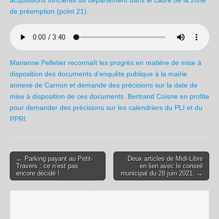
acquisitions foncières du département dans le cadre de la zone
de préemption (point 21).
Marianne Pelletier reconnaît les progrès en matière de mise à
disposition des documents d’enquête publique à la mairie
annexe de Carnon et demande des précisions sur la date de
mise à disposition de ces documents. Bertrand Coisne en profite
pour demander des précisions sur les calendriers du PLI et du
PPRI.
← Parking payant au Petit-
Deux articles de Midi-Libre
Post navigation
Travers : ce n’est pas
en lien avec le conseil
encore décidé !
municipal du 28 juin 2021. →
Laisser un commentaire