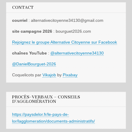
CONTACT
courriel
: alternativecitoyenne34130@gmail.com
site campagne 2026
: bourguet2026.com
Rejoignez le groupe Alternative Citoyenne sur Facebook
chaînes YouTube
:
@alternativecitoyenne34130
@DanielBourguet-2026
Coquelicots par
Vikajob
by
Pixabay
PROCÈS-VERBAUX – CONSEILS
D’AGGLOMÉRATION
https://paysdelor.fr/le-pays-de-
lor/lagglomeration/documents-administratifs/