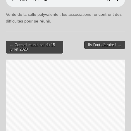
Vente de la salle polyvalente : les associations rencontrent des
difficultés pour se réunir.
← Conseil municipal du 15
Ils l’ont détruite ! →
Post navigation
juillet 2020
Laisser un commentaire
Votre adresse e-mail ne sera pas publiée.
Les champs
obligatoires sont indiqués avec
*
Commentaire