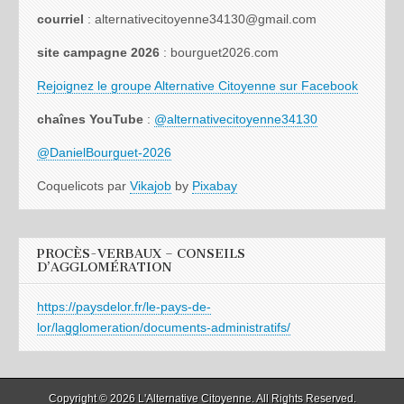
courriel
: alternativecitoyenne34130@gmail.com
site campagne 2026
: bourguet2026.com
Rejoignez le groupe Alternative Citoyenne sur Facebook
chaînes YouTube
:
@alternativecitoyenne34130
@DanielBourguet-2026
Coquelicots par
Vikajob
by
Pixabay
PROCÈS-VERBAUX – CONSEILS
D’AGGLOMÉRATION
https://paysdelor.fr/le-pays-de-
lor/lagglomeration/documents-administratifs/
Copyright © 2026
L'Alternative Citoyenne
. All Rights Reserved.