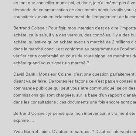
en tant que conseiller municipal, et donc, je n’ai même pas à vo
demande de communication de documents administratifs vous p
souhaiteriez avoir en éclaircissement de l’engagement de la c
Bertrand Coisne : Pour finir, mon intention c’est de dire l’impo
achète, ça je sais, il y a des verrous, des contrôles, il y a des b
achète, qu’est-ce qu’on achète avec un marché de 2 millions 
dans le marché conclu est conforme au programme de l’opération
vérifier cette conformité en cours de route sinon les membres de 
achète quand vous signez un marché ?…
David Bank : Monsieur Coisne, c’est une question parfaitement l
disant va se faire. De toutes les façons ce n’est pas en conseil m
commande publique qui peut vous être communiqué, selon des cr
commissions qui sont chargées, sur la base d’un rapport d’analy
dans les consultations ; ces documents une fois encore sont pa
Bertrand Coisne : je pense que mon intervention a vraiment été
exprimé …
Yvon Bourrel : bien. D’autres remarques ? D’autres intervention