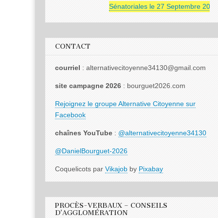
Sénatoriales le 27 Septembre 2026
CONTACT
courriel
: alternativecitoyenne34130@gmail.com
site campagne 2026
: bourguet2026.com
Rejoignez le groupe Alternative Citoyenne sur
Facebook
chaînes YouTube
:
@alternativecitoyenne34130
@DanielBourguet-2026
Coquelicots par
Vikajob
by
Pixabay
PROCÈS-VERBAUX – CONSEILS
D’AGGLOMÉRATION