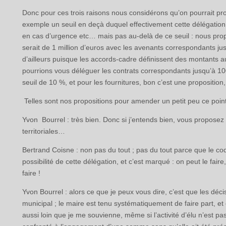
Donc pour ces trois raisons nous considérons qu’on pourrait pr
exemple un seuil en deçà duquel effectivement cette délégation f
en cas d’urgence etc… mais pas au-delà de ce seuil : nous prop
serait de 1 million d’euros avec les avenants correspondants j
d’ailleurs puisque les accords-cadre définissent des montants au
pourrions vous déléguer les contrats correspondants jusqu’à 1
seuil de 10 %, et pour les fournitures, bon c’est une proposition,
Telles sont nos propositions pour amender un petit peu ce point 
Yvon Bourrel : très bien. Donc si j’entends bien, vous proposez 
territoriales…
Bertrand Coisne : non pas du tout ; pas du tout parce que le code 
possibilité de cette délégation, et c’est marqué : on peut le faire,
faire !
Yvon Bourrel : alors ce que je peux vous dire, c’est que les déc
municipal ; le maire est tenu systématiquement de faire part, et
aussi loin que je me souvienne, même si l’activité d’élu n’est p