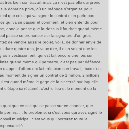
it très bien son travail, mais ça n’est pas elle qui prend
ans le domaine privé, où un ménage s’organise pour
al que celui qui va signer le contrat n’en parle pas
r ce qui va se passer et comment, et bien entendu pour
prise, donc je pense que là-dessus il faudrait quand même
cipal puisse se prononcer sur la signature d’un gros
ez de vendre aussi le projet, voilà, de donner envie de
ui dure quatre ans, je veux dire, il n’en voient que les
 gros investissement, qui est fait encore une fois sur
e limite quand même qui permette, c’est pas par défiance
 d’appel d’offres qui fait très bien son travail, mais c’est
au moment de signer un contrat de 1 million, 2 millions,
 qui est quand même le gage de la sincérité sur laquelle
d’étape ici réclamé, c’est le lieu et le moment de la
y a quoi que ce soit qui se passe sur ce chantier, que
de permis, … le problème, si c’est vous qui avez signé le
nseil municipal, c’est vous qui porterez toute la
sponsabilité.