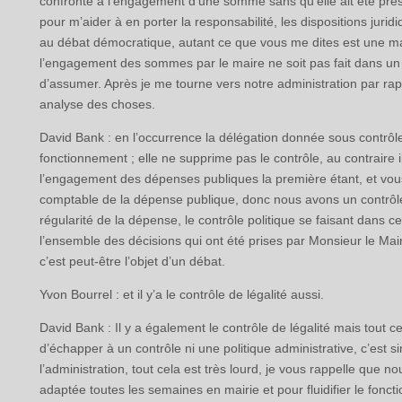
confronté à l’engagement d’une somme sans qu’elle ait été présent
pour m’aider à en porter la responsabilité, les dispositions jurid
au débat démocratique, autant ce que vous me dites est une man
l’engagement des sommes par le maire ne soit pas fait dans un 
d’assumer. Après je me tourne vers notre administration par rappo
analyse des choses.
David Bank : en l’occurrence la délégation donnée sous contrôle 
fonctionnement ; elle ne supprime pas le contrôle, au contraire i
l’engagement des dépenses publiques la première étant, et vous l
comptable de la dépense publique, donc nous avons un contrôle d
régularité de la dépense, le contrôle politique se faisant dans
l’ensemble des décisions qui ont été prises par Monsieur le Mair
c’est peut-être l’objet d’un débat.
Yvon Bourrel : et il y’a le contrôle de légalité aussi.
David Bank : Il y a également le contrôle de légalité mais tout c
d’échapper à un contrôle ni une politique administrative, c’est 
l’administration, tout cela est très lourd, je vous rappelle q
adaptée toutes les semaines en mairie et pour fluidifier le fonc