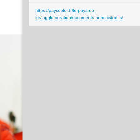
https://paysdelor.fr/le-pays-de-
lor/lagglomeration/documents-administratifs/