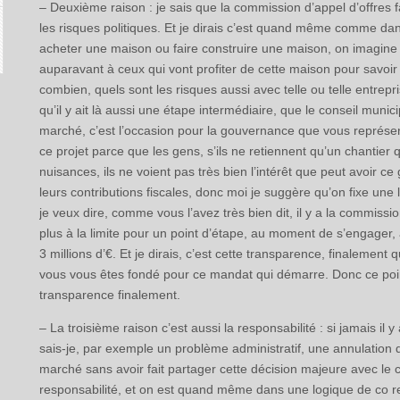
– Deuxième raison : je sais que la commission d’appel d’offres fa
les risques politiques. Et je dirais c’est quand même comme d
acheter une maison ou faire construire une maison, on imagine m
auparavant à ceux qui vont profiter de cette maison pour savoi
combien, quels sont les risques aussi avec telle ou telle entre
qu’il y ait là aussi une étape intermédiaire, que le conseil muni
marché, c’est l’occasion pour la gouvernance que vous représent
ce projet parce que les gens, s’ils ne retiennent qu’un chantier q
nuisances, ils ne voient pas très bien l’intérêt que peut avoir ce
leurs contributions fiscales, donc moi je suggère qu’on fixe un
je veux dire, comme vous l’avez très bien dit, il y a la commission
plus à la limite pour un point d’étape, au moment de s’engager, 
3 millions d’€. Et je dirais, c’est cette transparence, finalement
vous vous êtes fondé pour ce mandat qui démarre. Donc ce point 
transparence finalement.
– La troisième raison c’est aussi la responsabilité : si jamais il 
sais-je, par exemple un problème administratif, une annulation 
marché sans avoir fait partager cette décision majeure avec le co
responsabilité, et on est quand même dans une logique de co re