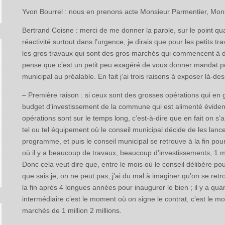
Yvon Bourrel : nous en prenons acte Monsieur Parmentier, Mon
Bertrand Coisne : merci de me donner la parole, sur le point qua
réactivité surtout dans l’urgence, je dirais que pour les petits 
les gros travaux qui sont des gros marchés qui commencent à dépa
pense que c’est un petit peu exagéré de vous donner mandat po
municipal au préalable. En fait j’ai trois raisons à exposer là-des
– Première raison : si ceux sont des grosses opérations qui en
budget d’investissement de la commune qui est alimenté évidem
opérations sont sur le temps long, c’est-à-dire que en fait on s’
tel ou tel équipement où le conseil municipal décide de les lanc
programme, et puis le conseil municipal se retrouve à la fin pou
où il y a beaucoup de travaux, beaucoup d’investissements, 1 mill
Donc cela veut dire que, entre le mois où le conseil délibère pou
que sais je, on ne peut pas, j’ai du mal à imaginer qu’on se ret
la fin après 4 longues années pour inaugurer le bien ; il y a q
intermédiaire c’est le moment où on signe le contrat, c’est l
marchés de 1 million 2 millions.