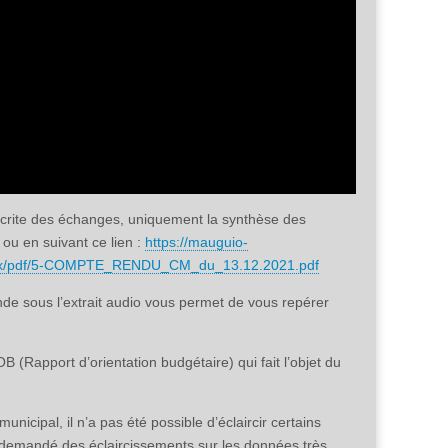
 écrite des échanges, uniquement la synthèse des
e ou en suivant ce lien :
https://mauguio-
paux/pdf/5-COMPTE_RENDU_CM_du_13.12.2021.pdf
nde sous l’extrait audio vous permet de vous repérer
 (Rapport d’orientation budgétaire) qui fait l’objet du
icipal, il n’a pas été possible d’éclaircir certains
nc demandé des éclaircissements sur les données très