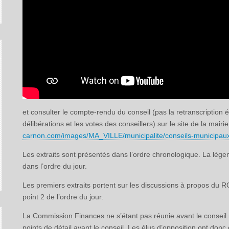
et consulter le compte-rendu du conseil (pas la retranscription
délibérations et les votes des conseillers) sur le site de la mairi
carnon.com/images/MA_VILLE/municipalite/conseils-munici
Les extraits sont présentés dans l’ordre chronologique. La lége
dans l’ordre du jour.
Les premiers extraits portent sur les discussions à propos du ROB
point 2 de l’ordre du jour.
La Commission Finances ne s’étant pas réunie avant le conseil mun
points de détail avant le conseil. Les élus d’opposition ont do