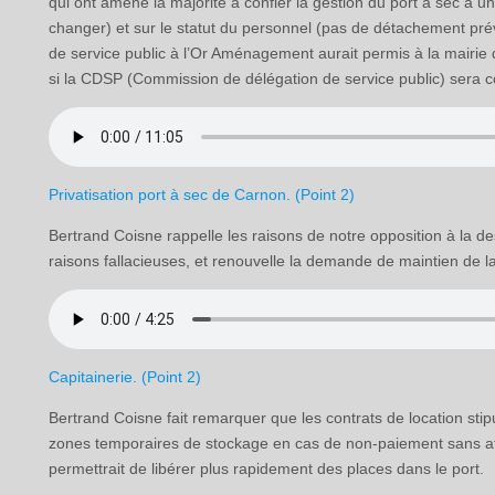
qui ont amené la majorité à confier la gestion du port à sec à une
changer) et sur le statut du personnel (pas de détachement pré
de service public à l’Or Aménagement aurait permis à la mairie 
si la CDSP (Commission de délégation de service public) sera 
Privatisation port à sec de Carnon. (Point 2)
Bertrand Coisne rappelle les raisons de notre opposition à la des
raisons fallacieuses, et renouvelle la demande de maintien de la
Capitainerie. (Point 2)
Bertrand Coisne fait remarquer que les contrats de location st
zones temporaires de stockage en cas de non-paiement sans att
permettrait de libérer plus rapidement des places dans le port.