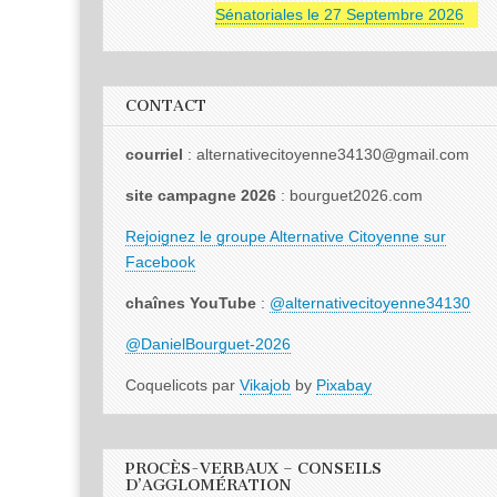
Sénatoriales le 27 Septembre 2026
CONTACT
courriel
: alternativecitoyenne34130@gmail.com
site campagne 2026
: bourguet2026.com
Rejoignez le groupe Alternative Citoyenne sur
Facebook
chaînes YouTube
:
@alternativecitoyenne34130
@DanielBourguet-2026
Coquelicots par
Vikajob
by
Pixabay
PROCÈS-VERBAUX – CONSEILS
D’AGGLOMÉRATION