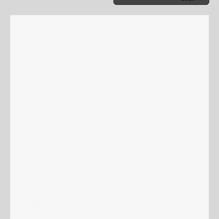
Laisser un commentaire
Votre adresse e-mail ne sera pas publiée.
Les champs
obligatoires sont indiqués avec
*
Commentaire
Nom
*
E-mail
*
Site web